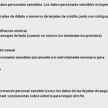
atos personales sensibles. Los datos personales sensibles incluyen
jetas de débito o números de tarjetas de crédito, junto con código
filiación sindical
mensajes de texto (cuando no somos los destinatarios previstos)
ión sexual
ersonales sensibles únicamente a lo estrictamente necesario para:
o
a información personal sensible (como los datos de las tarjetas de pa
raer conclusiones sobre usted ni para ningún otro fin.