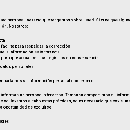
 dato personal inexacto que tengamos sobre usted. Si cree que algu
ción. Nosotros:
cta
acilite para respaldar la corrección
ue la información es incorrecta
 para que actualicen sus registros en consecuencia
e datos personales
ompartamos su información personal con terceros.
 su información personal a terceros. Tampoco compartimos su inform
 no llevamos a cabo estas prácticas, no es necesario que envíe una 
la oportunidad de excluirse.
ibles