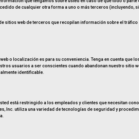
nformación que tengamos sobre usted en caso de que todo o parte de 
 cedido de cualquier otra forma a uno o más terceros (incluyendo, si
 sitios web de terceros que recopilan información sobre el tráfico d
o web o localización es para su conveniencia. Tenga en cuenta que lo
stros usuarios a ser conscientes cuando abandonan nuestro sitio we
almente identificable.
sted está restringido a los empleados y clientes que necesitan con
ces, Inc. utiliza una variedad de tecnologías de seguridad y proced
a.