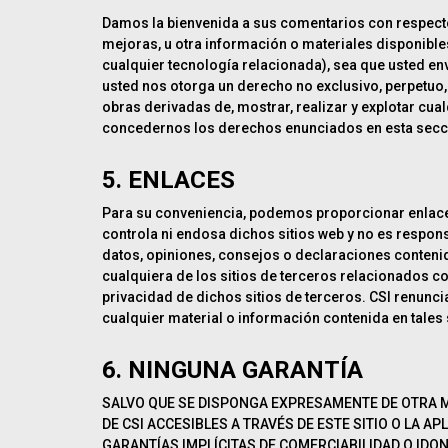
Damos la bienvenida a sus comentarios con respecto a
mejoras, u otra información o materiales disponibles
cualquier tecnología relacionada), sea que usted enví
usted nos otorga un derecho no exclusivo, perpetuo, li
obras derivadas de, mostrar, realizar y explotar cua
concedernos los derechos enunciados en esta secc
5. ENLACES
Para su conveniencia, podemos proporcionar enlaces 
controla ni endosa dichos sitios web y no es respons
datos, opiniones, consejos o declaraciones contenid
cualquiera de los sitios de terceros relacionados con
privacidad de dichos sitios de terceros. CSI renuncia
cualquier material o información contenida en tales s
6. NINGUNA GARANTÍA
SALVO QUE SE DISPONGA EXPRESAMENTE DE OTRA MAN
DE CSI ACCESIBLES A TRAVÉS DE ESTE SITIO O LA A
GARANTÍAS IMPLÍCITAS DE COMERCIABILIDAD O IDONE