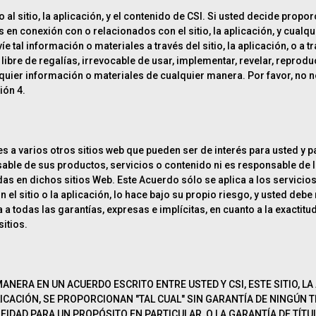
l sitio, la aplicación, y el contenido de CSI. Si usted decide propo
 en conexión con o relacionados con el sitio, la aplicación, y cualqu
e tal información o materiales a través del sitio, la aplicación, o a
bre de regalías, irrevocable de usar, implementar, revelar, reproducir,
lquier información o materiales de cualquier manera. Por favor, no 
ión 4.
a varios otros sitios web que pueden ser de interés para usted y p
able de sus productos, servicios o contenido ni es responsable de la
as en dichos sitios Web. Este Acuerdo sólo se aplica a los servicios
 el sitio o la aplicación, lo hace bajo su propio riesgo, y usted debe
 a todas las garantías, expresas e implícitas, en cuanto a la exactitu
itios.
ERA EN UN ACUERDO ESCRITO ENTRE USTED Y CSI, ESTE SITIO, LA
PLICACIÓN, SE PROPORCIONAN "TAL CUAL" SIN GARANTÍA DE NINGÚN T
IDAD PARA UN PROPÓSITO EN PARTICULAR, O LA GARANTÍA DE TÍTULO