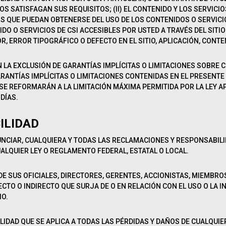
IOS SATISFAGAN SUS REQUISITOS; (II) EL CONTENIDO Y LOS SERVIC
DOS QUE PUEDAN OBTENERSE DEL USO DE LOS CONTENIDOS O SERVICI
IDO O SERVICIOS DE CSI ACCESIBLES POR USTED A TRAVÉS DEL SITI
R, ERROR TIPOGRÁFICO O DEFECTO EN EL SITIO, APLICACIÓN, CONTEN
 LA EXCLUSIÓN DE GARANTÍAS IMPLÍCITAS O LIMITACIONES SOBRE
GARANTÍAS IMPLÍCITAS O LIMITACIONES CONTENIDAS EN EL PRESEN
 SE REFORMARÁN A LA LIMITACIÓN MÁXIMA PERMITIDA POR LA LEY AP
DÍAS.
ILIDAD
CIAR, CUALQUIERA Y TODAS LAS RECLAMACIONES Y RESPONSABILID
UALQUIER LEY O REGLAMENTO FEDERAL, ESTATAL O LOCAL.
DE SUS OFICIALES, DIRECTORES, GERENTES, ACCIONISTAS, MIEMBR
TO O INDIRECTO QUE SURJA DE O EN RELACIÓN CON EL USO O LA IN
IO.
IDAD QUE SE APLICA A TODAS LAS PÉRDIDAS Y DAÑOS DE CUALQUIER