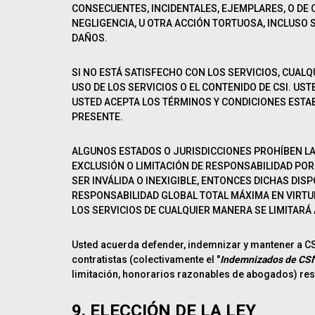
CONSECUENTES, INCIDENTALES, EJEMPLARES, O DE O
NEGLIGENCIA, U OTRA ACCIÓN TORTUOSA, INCLUSO S
DAÑOS.
SI NO ESTÁ SATISFECHO CON LOS SERVICIOS, CUALQ
USO DE LOS SERVICIOS O EL CONTENIDO DE CSI. UST
USTED ACEPTA LOS TÉRMINOS Y CONDICIONES ESTAB
PRESENTE.
ALGUNOS ESTADOS O JURISDICCIONES PROHÍBEN LA 
EXCLUSIÓN O LIMITACIÓN DE RESPONSABILIDAD PO
SER INVÁLIDA O INEXIGIBLE, ENTONCES DICHAS DIS
RESPONSABILIDAD GLOBAL TOTAL MÁXIMA EN VIRTUD
LOS SERVICIOS DE CUALQUIER MANERA SE LIMITARÁ A
Usted acuerda defender, indemnizar y mantener a CSI 
contratistas (colectivamente el "
Indemnizados de CSI
limitación, honorarios razonables de abogados) resu
9. ELECCIÓN DE LA LEY