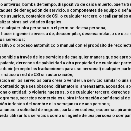
lso antivirus, bomba de tiempo, dispositivo de caída muerto, puerta t
 ataques de denegación de servicio, o componentes de equipo diseña
os usuarios, contenido de CSI, o cualquier tercero, o realizar tales 
alizar otras actividades ilegales;
e cualquier otra persona sin el permiso de esa persona;
, hacer ingeniería inversa de, descompilar, desensamblar, o de otra 
los servicios;
positivo o proceso automático o manual con el propósito de recolect
isponible a través de los servicios de cualquier manera que se aprop
patente, derechos de publicidad u otra propiedad de cualquier parte
raducir (excepto las traducciones para uso personal) cualquier parte 
rmático o red de CSI sin autorización;
ación en los servicios para crear o vender un servicio similar o una 
er contenido que sea obsceno, difamatorio, amenazante, acosador, abu
na o entidad; o violaría nuestros, o de cualquier tercero, derechos 
programas, secretos comerciales u otra información confidencial 
ación indebida del nombre o la semejanza de una persona;
er anuncio o solicitud de negocio, cartas en cadena, esquemas piramid
ueda utilizar los servicios como un agente de una persona o compañ