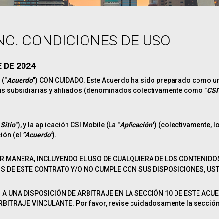
INC. CONDICIONES DE USO
 DE 2024
("
Acuerdo
") CON CUIDADO. Este Acuerdo ha sido preparado como un 
y sus subsidiarias y afiliados (denominados colectivamente como "
CSI
"
Sitio
"), y la aplicación CSI Mobile (La "
Aplicación
") (colectivamente, lo
ión (el
”Acuerdo"
).
ER MANERA, INCLUYENDO EL USO DE CUALQUIERA DE LOS CONTENIDO
S DE ESTE CONTRATO Y/O NO CUMPLE CON SUS DISPOSICIONES, USTE
O A UNA DISPOSICIÓN DE ARBITRAJE EN LA SECCIÓN 10 DE ESTE ACU
TRAJE VINCULANTE. Por favor, revise cuidadosamente la sección 1