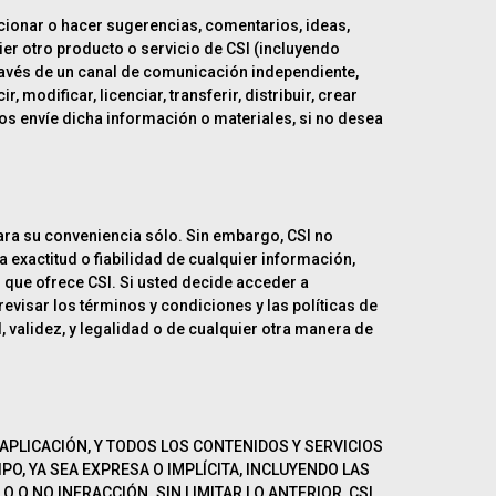
rcionar o hacer sugerencias, comentarios, ideas,
ier otro producto o servicio de CSI (incluyendo
 través de un canal de comunicación independiente,
 modificar, licenciar, transferir, distribuir, crear
nos envíe dicha información o materiales, si no desea
ara su conveniencia sólo. Sin embargo, CSI no
 exactitud o fiabilidad de cualquier información,
 que ofrece CSI. Si usted decide acceder a
 revisar los términos y condiciones y las políticas de
d, validez, y legalidad o de cualquier otra manera de
 APLICACIÓN, Y TODOS LOS CONTENIDOS Y SERVICIOS
IPO, YA SEA EXPRESA O IMPLÍCITA, INCLUYENDO LAS
 O NO INFRACCIÓN. SIN LIMITAR LO ANTERIOR, CSI