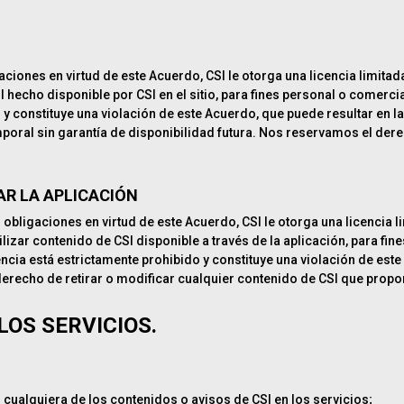
iones en virtud de este Acuerdo, CSI le otorga una licencia limitada,
CSI hecho disponible por CSI en el sitio, para fines personal o comerc
 y constituye una violación de este Acuerdo, que puede resultar en 
mporal sin garantía de disponibilidad futura. Nos reservamos el der
AR LA APLICACIÓN
bligaciones en virtud de este Acuerdo, CSI le otorga una licencia lim
utilizar contenido de CSI disponible a través de la aplicación, para f
encia está estrictamente prohibido y constituye una violación de est
derecho de retirar o modificar cualquier contenido de CSI que propor
LOS SERVICIOS.
r cualquiera de los contenidos o avisos de CSI en los servicios;