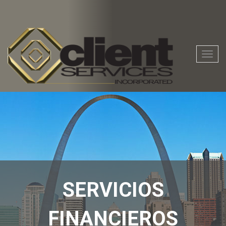
Nave
de
la
palan
SERVICIOS
FINANCIEROS