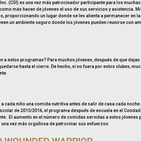
nc. (CSI) es una vez más patrocinador participante para los muchac
mo más hacen de jóvenes el uso de sus servicios y asistencia. Misió
proporcionando un lugar donde se les alienta a permanecer en la esc
roveen un ambiente seguro donde los jóvenes pueden reunirse con am
en a estos programas? Para muchos jóvenes, después de que dejan la 
uedarse hasta el cierre. De hecho, si no fuera por estos clubes, muc
nte.
 a cada niño una comida nutritiva antes de salir de casa cada noch
 escolar de 2015/2016, el programa después de escuela en el Condado
te. El aumento en el número de comidas servidas a estos jóvenes pr
es una vez más orgullosa de patrocinar sus esfuerzos.