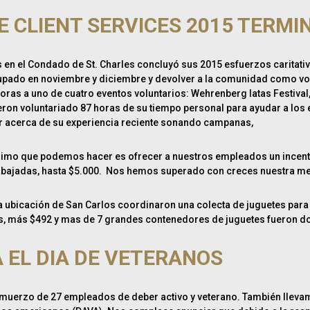
E CLIENT SERVICES 2015 TERMI
s en el Condado de St. Charles concluyó sus 2015 esfuerzos caritati
pado en noviembre y diciembre y devolver a la comunidad como volu
as a uno de cuatro eventos voluntarios: Wehrenberg latas Festival, 
n voluntariado 87 horas de su tiempo personal para ayudar a los es
ecir acerca de su experiencia reciente sonando campanas,
ínimo que podemos hacer es ofrecer a nuestros empleados un incent
 trabajadas, hasta $5.000. Nos hemos superado con creces nuestra m
icación de San Carlos coordinaron una colecta de juguetes para ayud
s, más $492 y mas de 7 grandes contenedores de juguetes fueron do
 EL DIA DE VETERANOS
un almuerzo de 27 empleados de deber activo y veterano. También lle