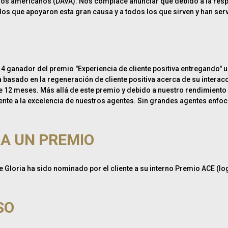
nos americanos (DAVA). Nos complace anunciar que debido a la res
 que apoyaron esta gran causa y a todos los que sirven y han serv
14 ganador del premio "Experiencia de cliente positiva entregando" u
da basado en la regeneración de cliente positiva acerca de su intera
 12 meses. Más allá de este premio y debido a nuestro rendimiento 
ente a la excelencia de nuestros agentes. Sin grandes agentes enfoca
A UN PREMIO
te Gloria ha sido nominado por el cliente a su interno Premio ACE (log
SO