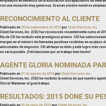
empleados en beneficio de la Asociación discapacitados de vetera
con una donación muy generosa. Gracias a todos nuestros empleados
RECONOCIMIENTO AL CLIENTE
Publicado en
30 de septiembre de 2015
por
Client Services, Inc.
Client Services, Inc. (CSI) fue reconocido recientemente como el 20
fila de CSI ha recibido este prestigioso premio. CSI fue selecciona
margen en el número de llamadas positivas recibidas en un plazo de
adicionales de negocios. CSI atribuye su éxito y este logro más reci
no sería posible. ¡Felicitaciones por un trabajo bien hecho!
AGENTE GLORIA NOMINADA PAR
Publicado en
21 de agosto de 2015
por
Client Services, Inc.
Client Services, Inc. (CSI) ha recibido la noticia de que nuestro agen
Gloria! Mantener el gran trabajo.
RESULTADOS: 2015 DONE SU PE
Publicado en
03 de junio de 2015
por
Client Services, Inc.